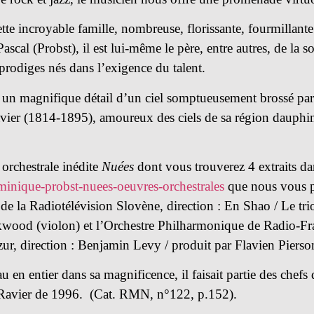
e incroyable famille, nombreuse, florissante, fourmillante de
scal (Probst), il est lui-même le père, entre autres, de la 
prodiges nés dans l’exigence du talent.
n magnifique détail d’un ciel somptueusement brossé par l
avier (1814-1895), amoureux des ciels de sa région dauphin
orchestrale inédite
Nuées
dont vous trouverez 4 extraits dan
inique-probst-nuees-oeuvres-orchestrales
que nous vous p
de la Radiotélévision Slovène, direction : En Shao / Le tri
ockwood (violon) et l’Orchestre Philharmonique de Radio-Fr
, direction : Benjamin Levy / produit par Flavien Pierson
au en entier dans sa magnificence, il faisait partie des che
 Ravier de 1996. (Cat. RMN, n°122, p.152).