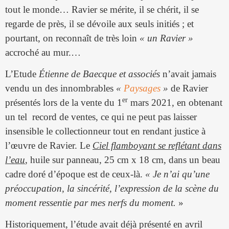
tout le monde… Ravier se mérite, il se chérit, il se
regarde de près, il se dévoile aux seuls initiés ; et
pourtant, on reconnaît de très loin
« un Ravier »
accroché au mur.…
L’Etude
Étienne de Baecque et associés
n’avait jamais
vendu un des innombrables
«
Paysages
»
de Ravier
er
présentés lors de la vente du 1
mars 2021, en obtenant
un tel record de ventes, ce qui ne peut pas laisser
insensible le collectionneur tout en rendant justice à
l’œuvre de Ravier. Le
Ciel flamboyant se reflétant dans
l’eau
,
huile sur panneau, 25 cm x 18 cm, dans un beau
cadre doré d’époque est de ceux-là.
« Je n’ai qu’une
préoccupation, la sincérité, l’expression de la scène du
moment ressentie par mes nerfs du moment.
»
Historiquement, l’étude avait déjà présenté en avril